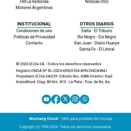
FM La Redonda
Noticias RSS
Motores Argentinos
INSTITUCIONAL
OTROS DIARIOS
Condiciones de uso
Salta - El Tribuno
Políticas de Privacidad
Rio Negro - Eio Negro
Contacto
San Juan - Diario Huarpe
Santa Fe - El Litoral
© 2026
El Día
SA - Todos los derechos reservados.
Registro DNDA Nº RL-2024-69526764-APN-DNDA#MJ
Propietario El Día SAICYF. Edición Nro.
6986
Director: Raúl
Kraiselburd. Diag. 80 Nro. 815 - La Plata - Pcia. de Bs. As.
Mustang Cloud -
CMS para portales de noticias
Copyright (c) 1996-2026. Todos los derechos reservados.