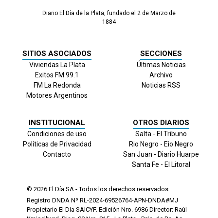
Diario El Día de la Plata, fundado el 2 de Marzo de
1884
SITIOS ASOCIADOS
SECCIONES
Viviendas La Plata
Últimas Noticias
Exitos FM 99.1
Archivo
FM La Redonda
Noticias RSS
Motores Argentinos
INSTITUCIONAL
OTROS DIARIOS
Condiciones de uso
Salta - El Tribuno
Políticas de Privacidad
Rio Negro - Eio Negro
Contacto
San Juan - Diario Huarpe
Santa Fe - El Litoral
© 2026
El Día
SA - Todos los derechos reservados.
Registro DNDA Nº RL-2024-69526764-APN-DNDA#MJ
Propietario El Día SAICYF. Edición Nro.
6986
Director: Raúl