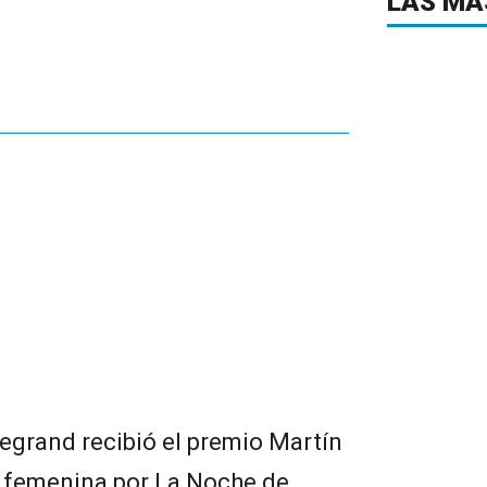
LAS MÁ
egrand recibió el premio Martín
ca femenina por La Noche de