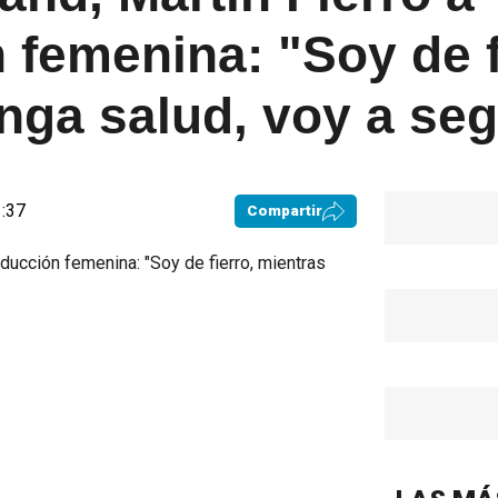
femenina: "Soy de f
nga salud, voy a se
1:37
Compartir