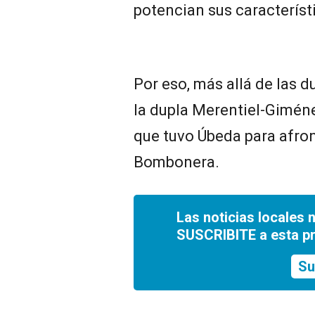
potencian sus característ
Por eso, más allá de las d
la dupla Merentiel-Giméne
que tuvo Úbeda para afron
Bombonera.
Las noticias locales 
SUSCRIBITE a esta p
Su