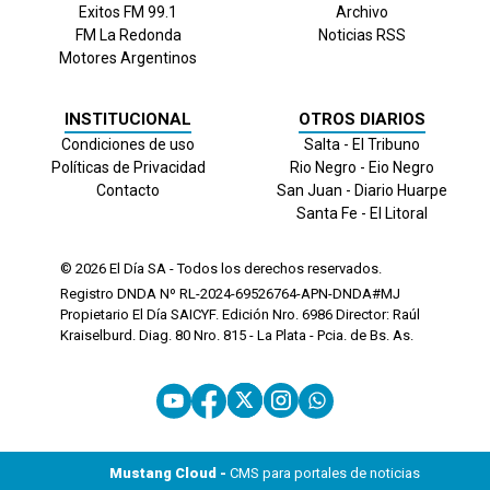
Exitos FM 99.1
Archivo
FM La Redonda
Noticias RSS
Motores Argentinos
INSTITUCIONAL
OTROS DIARIOS
Condiciones de uso
Salta - El Tribuno
Políticas de Privacidad
Rio Negro - Eio Negro
Contacto
San Juan - Diario Huarpe
Santa Fe - El Litoral
© 2026
El Día
SA - Todos los derechos reservados.
Registro DNDA Nº RL-2024-69526764-APN-DNDA#MJ
Propietario El Día SAICYF. Edición Nro.
6986
Director: Raúl
Kraiselburd. Diag. 80 Nro. 815 - La Plata - Pcia. de Bs. As.
Mustang Cloud -
CMS para portales de noticias