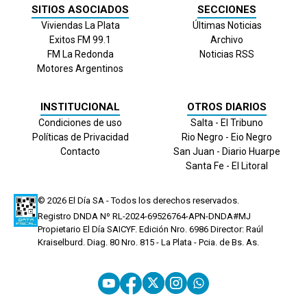
SITIOS ASOCIADOS
SECCIONES
Viviendas La Plata
Últimas Noticias
Exitos FM 99.1
Archivo
FM La Redonda
Noticias RSS
Motores Argentinos
INSTITUCIONAL
OTROS DIARIOS
Condiciones de uso
Salta - El Tribuno
Políticas de Privacidad
Rio Negro - Eio Negro
Contacto
San Juan - Diario Huarpe
Santa Fe - El Litoral
© 2026
El Día
SA - Todos los derechos reservados.
Registro DNDA Nº RL-2024-69526764-APN-DNDA#MJ
Propietario El Día SAICYF. Edición Nro.
6986
Director: Raúl
Kraiselburd. Diag. 80 Nro. 815 - La Plata - Pcia. de Bs. As.