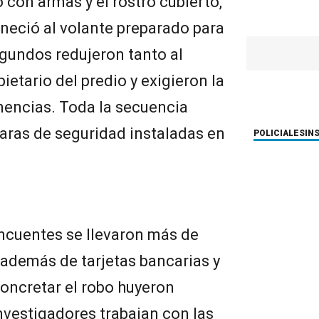
 con armas y el rostro cubierto,
neció al volante preparado para
egundos redujeron tanto al
ietario del predio y exigieron la
nencias. Toda la secuencia
aras de seguridad instaladas en
POLICIALES
IN
incuentes se llevaron más de
, además de tarjetas bancarias y
concretar el robo huyeron
nvestigadores trabajan con las