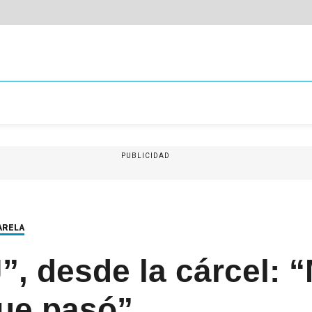
PUBLICIDAD
ARELA
”, desde la cárcel: 
ue pasó”