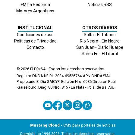
FM La Redonda
Noticias RSS
Motores Argentinos
INSTITUCIONAL
OTROS DIARIOS
Condiciones de uso
Salta - El Tribuno
Políticas de Privacidad
Rio Negro - Eio Negro
Contacto
San Juan - Diario Huarpe
Santa Fe - El Litoral
© 2026
El Día
SA - Todos los derechos reservados.
Registro DNDA Nº RL-2024-69526764-APN-DNDA#MJ
Propietario El Día SAICYF. Edición Nro.
6986
Director: Raúl
Kraiselburd. Diag. 80 Nro. 815 - La Plata - Pcia. de Bs. As.
Mustang Cloud -
CMS para portales de noticias
Copyright (c) 1996-2026. Todos los derechos reservados.