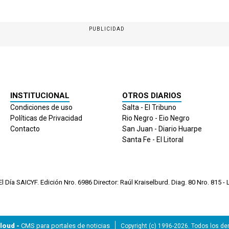
PUBLICIDAD
INSTITUCIONAL
OTROS DIARIOS
Condiciones de uso
Salta - El Tribuno
Políticas de Privacidad
Rio Negro - Eio Negro
Contacto
San Juan - Diario Huarpe
Santa Fe - El Litoral
 Día SAICYF. Edición Nro.
6986
Director: Raúl Kraiselburd. Diag. 80 Nro. 815 - L
loud -
CMS para portales de noticias
Copyright (c) 1996-2026. Todos los d