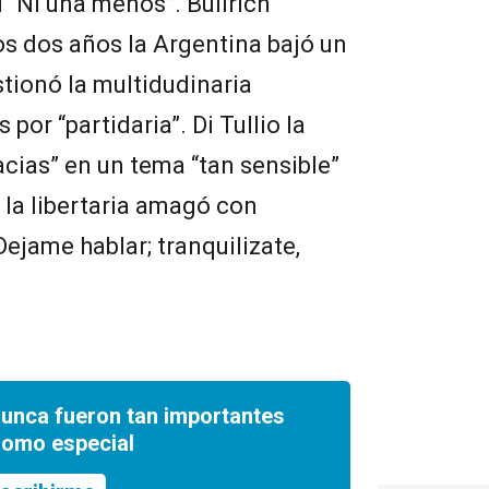
 “Ni una menos”. Bullrich
os dos años la Argentina bajó un
stionó la multidudinaria
por “partidaria”. Di Tullio la
acias” en un tema “tan sensible”
 la libertaria amagó con
“Dejame hablar; tranquilizate,
nunca fueron tan importantes
romo especial