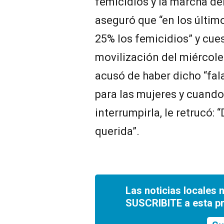
femicidios y la marcha del
aseguró que “en los últim
25% los femicidios” y cue
movilización del miércoles 
acusó de haber dicho “fal
para las mujeres y cuando
interrumpirla, le retrucó: 
querida”.
Las noticias locales 
SUSCRIBITE a esta p