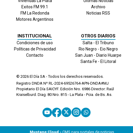
Viviendas La Plata
Últimas Noticias
Exitos FM 99.1
Archivo
FM La Redonda
Noticias RSS
Motores Argentinos
INSTITUCIONAL
OTROS DIARIOS
Condiciones de uso
Salta - El Tribuno
Políticas de Privacidad
Rio Negro - Eio Negro
Contacto
San Juan - Diario Huarpe
Santa Fe - El Litoral
© 2026
El Día
SA - Todos los derechos reservados.
Registro DNDA Nº RL-2024-69526764-APN-DNDA#MJ
Propietario El Día SAICYF. Edición Nro.
6986
Director: Raúl
Kraiselburd. Diag. 80 Nro. 815 - La Plata - Pcia. de Bs. As.
Mustang Cloud -
CMS para portales de noticias