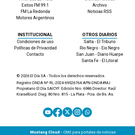
Exitos FM 99.1
Archivo
FM La Redonda
Noticias RSS
Motores Argentinos
INSTITUCIONAL
OTROS DIARIOS
Condiciones de uso
Salta - El Tribuno
Políticas de Privacidad
Rio Negro - Eio Negro
Contacto
San Juan - Diario Huarpe
Santa Fe - El Litoral
© 2026
El Día
SA - Todos los derechos reservados.
Registro DNDA Nº RL-2024-69526764-APN-DNDA#MJ
Propietario El Día SAICYF. Edición Nro.
6986
Director: Raúl
Kraiselburd. Diag. 80 Nro. 815 - La Plata - Pcia. de Bs. As.
Mustang Cloud -
CMS para portales de noticias