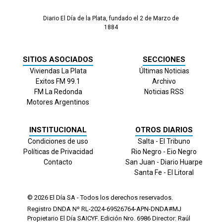
Diario El Día de la Plata, fundado el 2 de Marzo de
1884
SITIOS ASOCIADOS
SECCIONES
Viviendas La Plata
Últimas Noticias
Exitos FM 99.1
Archivo
FM La Redonda
Noticias RSS
Motores Argentinos
INSTITUCIONAL
OTROS DIARIOS
Condiciones de uso
Salta - El Tribuno
Políticas de Privacidad
Rio Negro - Eio Negro
Contacto
San Juan - Diario Huarpe
Santa Fe - El Litoral
© 2026
El Día
SA - Todos los derechos reservados.
Registro DNDA Nº RL-2024-69526764-APN-DNDA#MJ
Propietario El Día SAICYF. Edición Nro.
6986
Director: Raúl