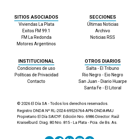
SITIOS ASOCIADOS
SECCIONES
Viviendas La Plata
Últimas Noticias
Exitos FM 99.1
Archivo
FM La Redonda
Noticias RSS
Motores Argentinos
INSTITUCIONAL
OTROS DIARIOS
Condiciones de uso
Salta - El Tribuno
Políticas de Privacidad
Rio Negro - Eio Negro
Contacto
San Juan - Diario Huarpe
Santa Fe - El Litoral
© 2026
El Día
SA - Todos los derechos reservados.
Registro DNDA Nº RL-2024-69526764-APN-DNDA#MJ
Propietario El Día SAICYF. Edición Nro.
6986
Director: Raúl
Kraiselburd. Diag. 80 Nro. 815 - La Plata - Pcia. de Bs. As.