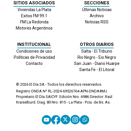
SITIOS ASOCIADOS
SECCIONES
Viviendas La Plata
Últimas Noticias
Exitos FM 99.1
Archivo
FM La Redonda
Noticias RSS
Motores Argentinos
INSTITUCIONAL
OTROS DIARIOS
Condiciones de uso
Salta - El Tribuno
Políticas de Privacidad
Rio Negro - Eio Negro
Contacto
San Juan - Diario Huarpe
Santa Fe - El Litoral
© 2026
El Día
SA - Todos los derechos reservados.
Registro DNDA Nº RL-2024-69526764-APN-DNDA#MJ
Propietario El Día SAICYF. Edición Nro.
6986
Director: Raúl
Kraiselburd. Diag. 80 Nro. 815 - La Plata - Pcia. de Bs. As.