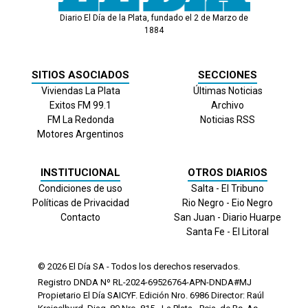
Diario El Día de la Plata, fundado el 2 de Marzo de
1884
SITIOS ASOCIADOS
SECCIONES
Viviendas La Plata
Últimas Noticias
Exitos FM 99.1
Archivo
FM La Redonda
Noticias RSS
Motores Argentinos
INSTITUCIONAL
OTROS DIARIOS
Condiciones de uso
Salta - El Tribuno
Políticas de Privacidad
Rio Negro - Eio Negro
Contacto
San Juan - Diario Huarpe
Santa Fe - El Litoral
© 2026
El Día
SA - Todos los derechos reservados.
Registro DNDA Nº RL-2024-69526764-APN-DNDA#MJ
Propietario El Día SAICYF. Edición Nro.
6986
Director: Raúl