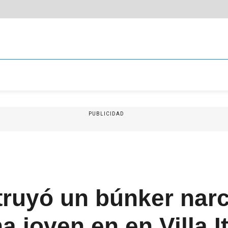
PUBLICIDAD
truyó un búnker nar
 joven en en Villa It