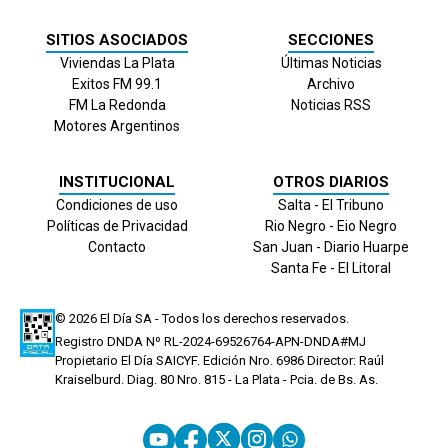
SITIOS ASOCIADOS
SECCIONES
Viviendas La Plata
Últimas Noticias
Exitos FM 99.1
Archivo
FM La Redonda
Noticias RSS
Motores Argentinos
INSTITUCIONAL
OTROS DIARIOS
Condiciones de uso
Salta - El Tribuno
Políticas de Privacidad
Rio Negro - Eio Negro
Contacto
San Juan - Diario Huarpe
Santa Fe - El Litoral
© 2026
El Día
SA - Todos los derechos reservados.
Registro DNDA Nº RL-2024-69526764-APN-DNDA#MJ
Propietario El Día SAICYF. Edición Nro.
6986
Director: Raúl
Kraiselburd. Diag. 80 Nro. 815 - La Plata - Pcia. de Bs. As.