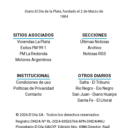
Diario El Día de la Plata, fundado el 2 de Marzo de
1884
SITIOS ASOCIADOS
SECCIONES
Viviendas La Plata
Últimas Noticias
Exitos FM 99.1
Archivo
FM La Redonda
Noticias RSS
Motores Argentinos
INSTITUCIONAL
OTROS DIARIOS
Condiciones de uso
Salta - El Tribuno
Políticas de Privacidad
Rio Negro - Eio Negro
Contacto
San Juan - Diario Huarpe
Santa Fe - El Litoral
© 2026
El Día
SA - Todos los derechos reservados.
Registro DNDA Nº RL-2024-69526764-APN-DNDA#MJ
Propietario El Día SAICYF. Edición Nro.
6986
Director: Raúl