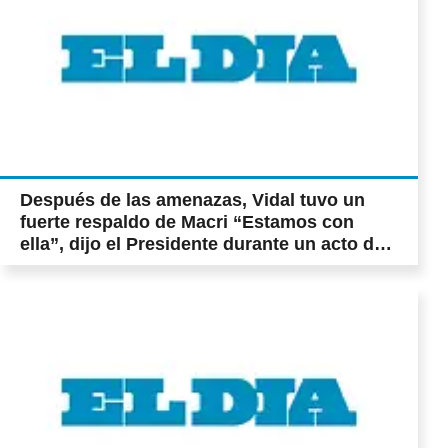
Después de las amenazas, Vidal tuvo un
fuerte respaldo de Macri “Estamos con
ella”, dijo el Presidente durante un acto de
entrega de ambulancias en el Conurbano,
que compartió con la Gobernadora (Pág. 7)
Convocan a un paro nacional de mujeres en
protesta por los femicidios Piden que
mañana, entre las 13 y las 14, no realicen
ningún tipo de tareas. El mismo día, a las
17, anuncian una concentración en el
Obelisco a la que las asistentes deben ir
vestidas con prendas de color negro (Pág.