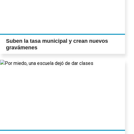
parrillas clandestinas y la usurpación del
espacio público. Por primera vez se
nuclean para reclamar (Pág. 16) Alertan
sobre el peligro de las “cadenas” para
hacer plata por internet Son mecanismos
de estafa que circulan por la Red. Una de
Suben la tasa municipal y crean nuevos
las más populares es la “Flor de la
gravámenes
Abundancia”. (Pág. 20)