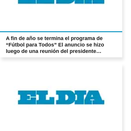
A fin de año se termina el programa de
“Fútbol para Todos” El anuncio se hizo
luego de una reunión del presidente
Mauricio Macri con el titular de FPT,
Fernando Marín. A partir de enero los
clubes podrán negociar los derechos de TV
con cadenas nacionales, o internacionales
(Supl. Dep.) Paro de mujeres y “marcha
negra” contra los femicidios La protesta,
convocada por redes sociales, se hará
sentir entre las 12 y las 13. A las 17 habrá
una movilización en el Obelisco. Llaman a
reunirse en todas las ciudades del interior.
En La Plata, el punto de encuentro será en
Plaza San Martín (Pág. 17) Alertan sobre la