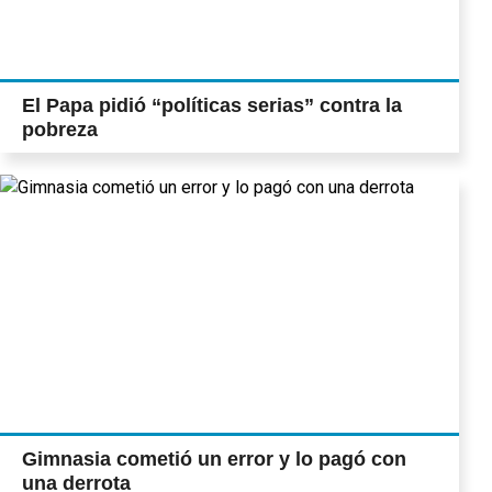
17) Con patrulleros en la puerta, volvieron
las clases en la “escuela del miedo” Las
actividades en el establecimiento de 23 bis
y 85, en Altos de San Lorenzo, se
El Papa pidió “políticas serias” contra la
reiniciaron recién en horas de la tarde. Los
pobreza
docentes y los alumnos dijeron que las
tareas continuarán mientras les aseguren
protección policial (Pág. 13)
Gimnasia cometió un error y lo pagó con
una derrota