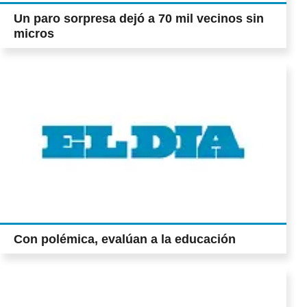
relación entre infartos en jóvenes y la
Un paro sorpresa dejó a 70 mil vecinos sin
tecnología Un estudio asocia la incidencia
micros
de las horas frente a una PC y el
sedentarismo con el aumento de las
muertes por problemas cardíacos en
menores de 40 años (Pág. 24)
Con polémica, evalúan a la educación