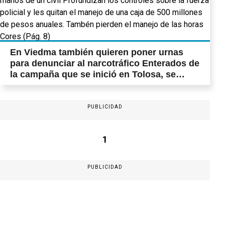
En Viedma también quieren poner urnas
para denunciar al narcotráfico Enterados de
la campaña que se inició en Tolosa, se
pusieron en contacto con los vecinos de
“Iniciativa Ciudadana” para llevar el modelo
a la capital de Río Negro. Hoy se hará la
PUBLICIDAD
primera recolección de denuncias (Pág. 19
Licencias médicas y viáticos de la
1
Bonaerense, en manos de un civil
Profundizan los controles sobre la fuerza
policial y les quitan el manejo de una caja
PUBLICIDAD
de 500 millones de pesos anuales. Tambén
pierden el manejo de las horas Cores (Pág.
8)