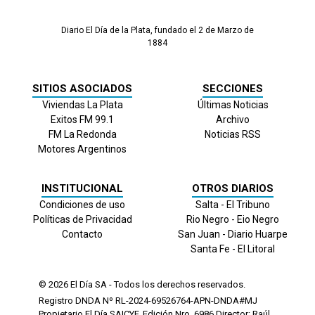
Diario El Día de la Plata, fundado el 2 de Marzo de
1884
SITIOS ASOCIADOS
SECCIONES
Viviendas La Plata
Últimas Noticias
Exitos FM 99.1
Archivo
FM La Redonda
Noticias RSS
Motores Argentinos
INSTITUCIONAL
OTROS DIARIOS
Condiciones de uso
Salta - El Tribuno
Políticas de Privacidad
Rio Negro - Eio Negro
Contacto
San Juan - Diario Huarpe
Santa Fe - El Litoral
© 2026
El Día
SA - Todos los derechos reservados.
Registro DNDA Nº RL-2024-69526764-APN-DNDA#MJ
Propietario El Día SAICYF. Edición Nro.
6986
Director: Raúl