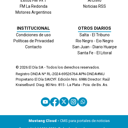
Exitos FM 99.1
Archivo
FM La Redonda
Noticias RSS
Motores Argentinos
INSTITUCIONAL
OTROS DIARIOS
Condiciones de uso
Salta - El Tribuno
Políticas de Privacidad
Rio Negro - Eio Negro
Contacto
San Juan - Diario Huarpe
Santa Fe - El Litoral
© 2026
El Día
SA - Todos los derechos reservados.
Registro DNDA Nº RL-2024-69526764-APN-DNDA#MJ
Propietario El Día SAICYF. Edición Nro.
6986
Director: Raúl
Kraiselburd. Diag. 80 Nro. 815 - La Plata - Pcia. de Bs. As.
Mustang Cloud -
CMS para portales de noticias