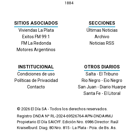
1884
SITIOS ASOCIADOS
SECCIONES
Viviendas La Plata
Últimas Noticias
Exitos FM 99.1
Archivo
FM La Redonda
Noticias RSS
Motores Argentinos
INSTITUCIONAL
OTROS DIARIOS
Condiciones de uso
Salta - El Tribuno
Políticas de Privacidad
Rio Negro - Eio Negro
Contacto
San Juan - Diario Huarpe
Santa Fe - El Litoral
© 2026
El Día
SA - Todos los derechos reservados.
Registro DNDA Nº RL-2024-69526764-APN-DNDA#MJ
Propietario El Día SAICYF. Edición Nro.
6986
Director: Raúl
Kraiselburd. Diag. 80 Nro. 815 - La Plata - Pcia. de Bs. As.