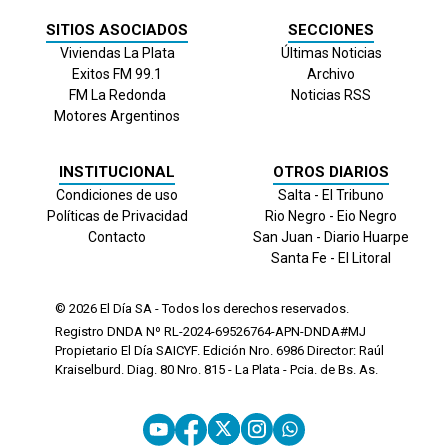
SITIOS ASOCIADOS
SECCIONES
Viviendas La Plata
Últimas Noticias
Exitos FM 99.1
Archivo
FM La Redonda
Noticias RSS
Motores Argentinos
INSTITUCIONAL
OTROS DIARIOS
Condiciones de uso
Salta - El Tribuno
Políticas de Privacidad
Rio Negro - Eio Negro
Contacto
San Juan - Diario Huarpe
Santa Fe - El Litoral
© 2026
El Día
SA - Todos los derechos reservados.
Registro DNDA Nº RL-2024-69526764-APN-DNDA#MJ
Propietario El Día SAICYF. Edición Nro.
6986
Director: Raúl
Kraiselburd. Diag. 80 Nro. 815 - La Plata - Pcia. de Bs. As.