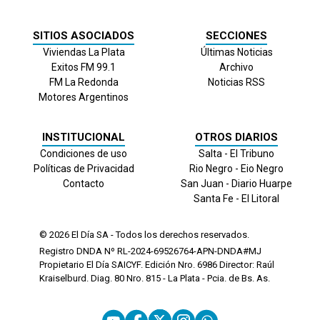
SITIOS ASOCIADOS
SECCIONES
Viviendas La Plata
Últimas Noticias
Exitos FM 99.1
Archivo
FM La Redonda
Noticias RSS
Motores Argentinos
INSTITUCIONAL
OTROS DIARIOS
Condiciones de uso
Salta - El Tribuno
Políticas de Privacidad
Rio Negro - Eio Negro
Contacto
San Juan - Diario Huarpe
Santa Fe - El Litoral
© 2026
El Día
SA - Todos los derechos reservados.
Registro DNDA Nº RL-2024-69526764-APN-DNDA#MJ
Propietario El Día SAICYF. Edición Nro.
6986
Director: Raúl
Kraiselburd. Diag. 80 Nro. 815 - La Plata - Pcia. de Bs. As.