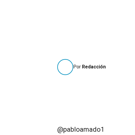
Por
Redacción
@pabloamado1