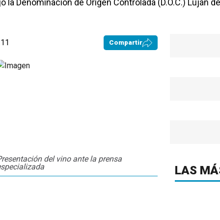
jo la Denominación de Origen Controlada (D.O.C.) Luján d
:11
Compartir
Presentación del vino ante la prensa
especializada
LAS MÁ