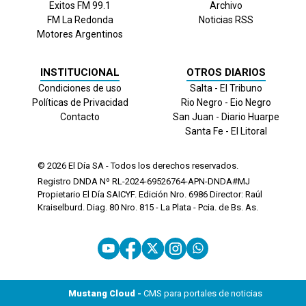
Exitos FM 99.1
Archivo
FM La Redonda
Noticias RSS
Motores Argentinos
INSTITUCIONAL
OTROS DIARIOS
Condiciones de uso
Salta - El Tribuno
Políticas de Privacidad
Rio Negro - Eio Negro
Contacto
San Juan - Diario Huarpe
Santa Fe - El Litoral
© 2026
El Día
SA - Todos los derechos reservados.
Registro DNDA Nº RL-2024-69526764-APN-DNDA#MJ
Propietario El Día SAICYF. Edición Nro.
6986
Director: Raúl
Kraiselburd. Diag. 80 Nro. 815 - La Plata - Pcia. de Bs. As.
Mustang Cloud -
CMS para portales de noticias