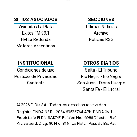
SITIOS ASOCIADOS
SECCIONES
Viviendas La Plata
Últimas Noticias
Exitos FM 99.1
Archivo
FM La Redonda
Noticias RSS
Motores Argentinos
INSTITUCIONAL
OTROS DIARIOS
Condiciones de uso
Salta - El Tribuno
Políticas de Privacidad
Rio Negro - Eio Negro
Contacto
San Juan - Diario Huarpe
Santa Fe - El Litoral
© 2026
El Día
SA - Todos los derechos reservados.
Registro DNDA Nº RL-2024-69526764-APN-DNDA#MJ
Propietario El Día SAICYF. Edición Nro.
6986
Director: Raúl
Kraiselburd. Diag. 80 Nro. 815 - La Plata - Pcia. de Bs. As.