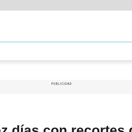
PUBLICIDAD
z días con recortes 