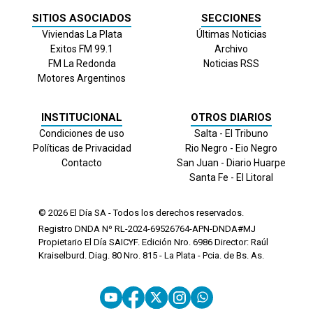
SITIOS ASOCIADOS
SECCIONES
Viviendas La Plata
Últimas Noticias
Exitos FM 99.1
Archivo
FM La Redonda
Noticias RSS
Motores Argentinos
INSTITUCIONAL
OTROS DIARIOS
Condiciones de uso
Salta - El Tribuno
Políticas de Privacidad
Rio Negro - Eio Negro
Contacto
San Juan - Diario Huarpe
Santa Fe - El Litoral
© 2026
El Día
SA - Todos los derechos reservados.
Registro DNDA Nº RL-2024-69526764-APN-DNDA#MJ
Propietario El Día SAICYF. Edición Nro.
6986
Director: Raúl
Kraiselburd. Diag. 80 Nro. 815 - La Plata - Pcia. de Bs. As.