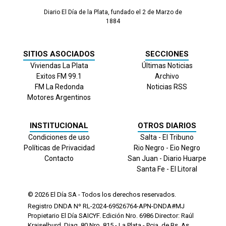
Diario El Día de la Plata, fundado el 2 de Marzo de
1884
SITIOS ASOCIADOS
SECCIONES
Viviendas La Plata
Últimas Noticias
Exitos FM 99.1
Archivo
FM La Redonda
Noticias RSS
Motores Argentinos
INSTITUCIONAL
OTROS DIARIOS
Condiciones de uso
Salta - El Tribuno
Políticas de Privacidad
Rio Negro - Eio Negro
Contacto
San Juan - Diario Huarpe
Santa Fe - El Litoral
© 2026
El Día
SA - Todos los derechos reservados.
Registro DNDA Nº RL-2024-69526764-APN-DNDA#MJ
Propietario El Día SAICYF. Edición Nro.
6986
Director: Raúl
Kraiselburd. Diag. 80 Nro. 815 - La Plata - Pcia. de Bs. As.