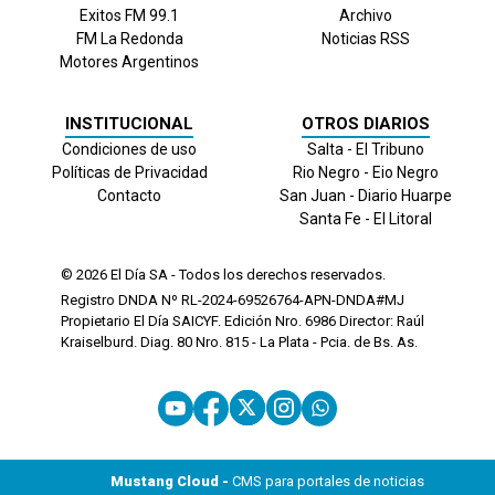
Exitos FM 99.1
Archivo
FM La Redonda
Noticias RSS
Motores Argentinos
INSTITUCIONAL
OTROS DIARIOS
Condiciones de uso
Salta - El Tribuno
Políticas de Privacidad
Rio Negro - Eio Negro
Contacto
San Juan - Diario Huarpe
Santa Fe - El Litoral
© 2026
El Día
SA - Todos los derechos reservados.
Registro DNDA Nº RL-2024-69526764-APN-DNDA#MJ
Propietario El Día SAICYF. Edición Nro.
6986
Director: Raúl
Kraiselburd. Diag. 80 Nro. 815 - La Plata - Pcia. de Bs. As.
Mustang Cloud -
CMS para portales de noticias