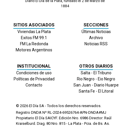
Diario El Día de la Plata, fundado el 2 de Marzo de
1884
SITIOS ASOCIADOS
SECCIONES
Viviendas La Plata
Últimas Noticias
Exitos FM 99.1
Archivo
FM La Redonda
Noticias RSS
Motores Argentinos
INSTITUCIONAL
OTROS DIARIOS
Condiciones de uso
Salta - El Tribuno
Políticas de Privacidad
Rio Negro - Eio Negro
Contacto
San Juan - Diario Huarpe
Santa Fe - El Litoral
© 2026
El Día
SA - Todos los derechos reservados.
Registro DNDA Nº RL-2024-69526764-APN-DNDA#MJ
Propietario El Día SAICYF. Edición Nro.
6986
Director: Raúl
Kraiselburd. Diag. 80 Nro. 815 - La Plata - Pcia. de Bs. As.