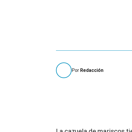
Por
Redacción
La cazuela de mariscos tie