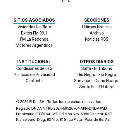
1884
SITIOS ASOCIADOS
SECCIONES
Viviendas La Plata
Últimas Noticias
Exitos FM 99.1
Archivo
FM La Redonda
Noticias RSS
Motores Argentinos
INSTITUCIONAL
OTROS DIARIOS
Condiciones de uso
Salta - El Tribuno
Políticas de Privacidad
Rio Negro - Eio Negro
Contacto
San Juan - Diario Huarpe
Santa Fe - El Litoral
© 2026
El Día
SA - Todos los derechos reservados.
Registro DNDA Nº RL-2024-69526764-APN-DNDA#MJ
Propietario El Día SAICYF. Edición Nro.
6986
Director: Raúl
Kraiselburd. Diag. 80 Nro. 815 - La Plata - Pcia. de Bs. As.