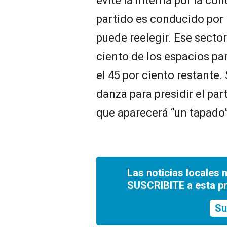
evite la interna por la co
partido es conducido por 
puede reelegir. Ese secto
ciento de los espacios par
el 45 por ciento restante.
danza para presidir el par
que aparecerá “un tapado”
Las noticias locales 
SUSCRIBITE a esta p
Su