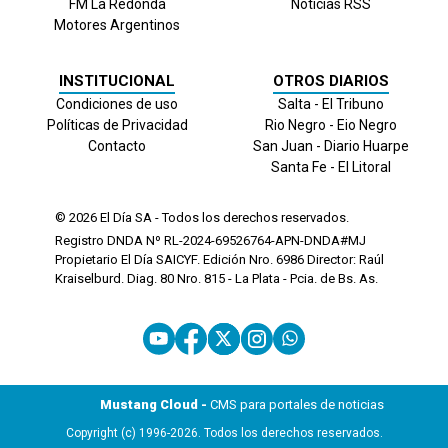
FM La Redonda
Noticias RSS
Motores Argentinos
INSTITUCIONAL
OTROS DIARIOS
Condiciones de uso
Salta - El Tribuno
Políticas de Privacidad
Rio Negro - Eio Negro
Contacto
San Juan - Diario Huarpe
Santa Fe - El Litoral
© 2026
El Día
SA - Todos los derechos reservados.
Registro DNDA Nº RL-2024-69526764-APN-DNDA#MJ
Propietario El Día SAICYF. Edición Nro.
6986
Director: Raúl
Kraiselburd. Diag. 80 Nro. 815 - La Plata - Pcia. de Bs. As.
Mustang Cloud -
CMS para portales de noticias
Copyright (c) 1996-2026. Todos los derechos reservados.