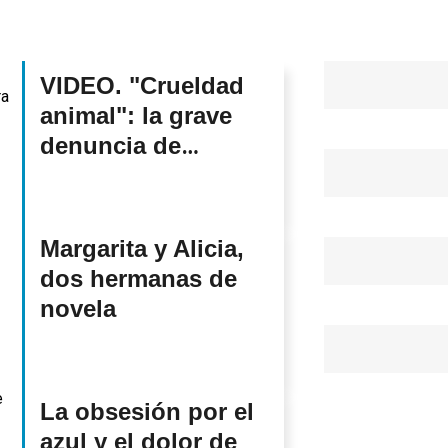
VIDEO. "Crueldad
animal": la grave
denuncia de
guardaparques del
Pereyra contra el
Estado bonaerense
Margarita y Alicia,
dos hermanas de
novela
La obsesión por el
azul y el dolor de