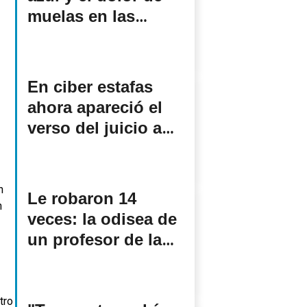
muelas en las
últimas noches del
prófugo más
buscado
En ciber estafas
ahora apareció el
verso del juicio a
Desarrollo Social
Le robaron 14
veces: la odisea de
un profesor de la
UNLP y el Conicet
en un barrio
platense