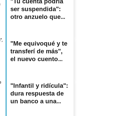
"Tu cuenta podría
ser suspendida":
otro anzuelo que
tiran los
ciberestafadores
"Me equivoqué y te
transferí de más",
el nuevo cuento
para las ciber
estafas
"Infantil y ridícula":
dura respuesta de
un banco a una
clienta que