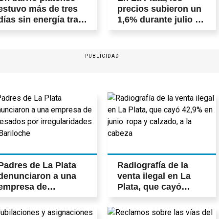
estuvo más de tres
precios subieron un
días sin energía tras
1,6% durante julio y
la fuerte tormenta
continúa la
del viernes
desaceleración
PUBLICIDAD
Padres de La Plata
Radiografía de la
denunciaron a una
venta ilegal en La
empresa de
Plata, que cayó
egresados por
42,9% en junio: ropa
irregularidades en
y calzado, a la
Bariloche
cabeza