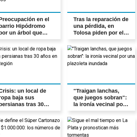
Preocupación en el
Tras la reparación de
barrio Hipódromo
una pérdida, en
por un árbol que
Tolosa piden por el
amenaza con caer y
arreglo de una
ya provocó daños
rampa destruida
Crisis: un local de
"Traigan lanchas,
ropa baja sus
que juegos sobran":
persianas tras 30
la ironía vecinal por
años en la Región
una plazoleta
inundada