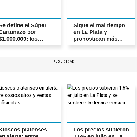
Se define el Súper
Sigue el mal tiempo
Cartonazo por
en La Plata y
$1.000.000: los
pronostican más
números de hoy
tormentas
PUBLICIDAD
Kioscos platenses
Los precios subieron
en alerta: entre
1,6% en julio en La