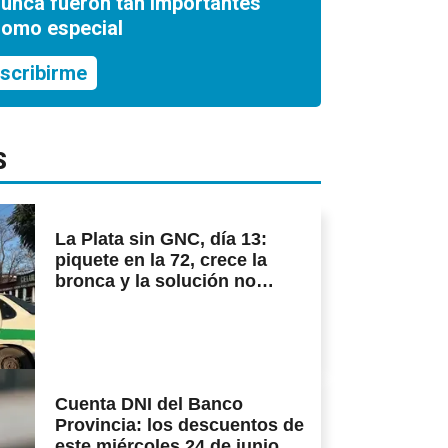
nunca fueron tan importantes
romo especial
scribirme
S
La Plata sin GNC, día 13:
piquete en la 72, crece la
bronca y la solución no
aparece
Cuenta DNI del Banco
Provincia: los descuentos de
este miércoles 24 de junio