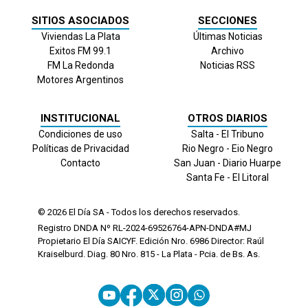
SITIOS ASOCIADOS
SECCIONES
Viviendas La Plata
Últimas Noticias
Exitos FM 99.1
Archivo
FM La Redonda
Noticias RSS
Motores Argentinos
INSTITUCIONAL
OTROS DIARIOS
Condiciones de uso
Salta - El Tribuno
Políticas de Privacidad
Rio Negro - Eio Negro
Contacto
San Juan - Diario Huarpe
Santa Fe - El Litoral
© 2026
El Día
SA - Todos los derechos reservados.
Registro DNDA Nº RL-2024-69526764-APN-DNDA#MJ
Propietario El Día SAICYF. Edición Nro.
6986
Director: Raúl
Kraiselburd. Diag. 80 Nro. 815 - La Plata - Pcia. de Bs. As.