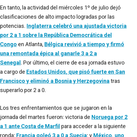
En tanto, la actividad del miércoles 1º de julio dejó
clasificaciones de alto impacto logradas por las
potencias.
Inglaterra celebró una ajustada victoria
por 2 a 1 sobre la República Democrática del
Congo
en Atlanta,
Bélgica revivió a tiempo y firmó
una remontada épica al ganarle 3 a 2 a
Senegal
. Por último, el cierre de esa jornada estuvo
a cargo de
Estados Unidos, que pisó fuerte en San
Francisco y eliminó a Bosnia y Herzegovina
tras
superarlo por 2 a 0.
Los tres enfrentamientos que se jugaron en la
jornada del martes fueron: victoria de
Noruega por 2
a 1 ante Costa de Marfil
para acceder a la siguiente
ronda;
Francia goleó 3 a 0 a Suecia
; y
México, uno