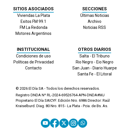
SITIOS ASOCIADOS
SECCIONES
Viviendas La Plata
Últimas Noticias
Exitos FM 99.1
Archivo
FM La Redonda
Noticias RSS
Motores Argentinos
INSTITUCIONAL
OTROS DIARIOS
Condiciones de uso
Salta - El Tribuno
Políticas de Privacidad
Rio Negro - Eio Negro
Contacto
San Juan - Diario Huarpe
Santa Fe - El Litoral
© 2026
El Día
SA - Todos los derechos reservados.
Registro DNDA Nº RL-2024-69526764-APN-DNDA#MJ
Propietario El Día SAICYF. Edición Nro.
6986
Director: Raúl
Kraiselburd. Diag. 80 Nro. 815 - La Plata - Pcia. de Bs. As.