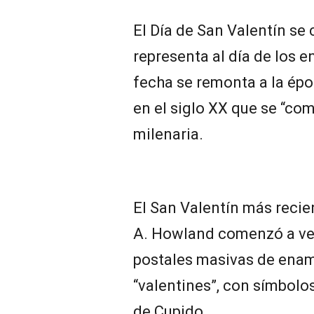
El Día de San Valentín se 
representa al día de los 
fecha se remonta a la ép
en el siglo XX que se “co
milenaria.
El San Valentín más recie
A. Howland comenzó a ven
postales masivas de ena
“valentines”, con símbolo
de Cupido.