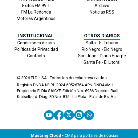
Exitos FM 99.1
Archivo
FM La Redonda
Noticias RSS
Motores Argentinos
INSTITUCIONAL
OTROS DIARIOS
Condiciones de uso
Salta - El Tribuno
Políticas de Privacidad
Rio Negro - Eio Negro
Contacto
San Juan - Diario Huarpe
Santa Fe - El Litoral
© 2026
El Día
SA - Todos los derechos reservados.
Registro DNDA Nº RL-2024-69526764-APN-DNDA#MJ
Propietario El Día SAICYF. Edición Nro.
6986
Director: Raúl
Kraiselburd. Diag. 80 Nro. 815 - La Plata - Pcia. de Bs. As.
Mustang Cloud -
CMS para portales de noticias