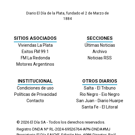
Diario El Día de la Plata, fundado el 2 de Marzo de
1884
SITIOS ASOCIADOS
SECCIONES
Viviendas La Plata
Últimas Noticias
Exitos FM 99.1
Archivo
FM La Redonda
Noticias RSS
Motores Argentinos
INSTITUCIONAL
OTROS DIARIOS
Condiciones de uso
Salta - El Tribuno
Políticas de Privacidad
Rio Negro - Eio Negro
Contacto
San Juan - Diario Huarpe
Santa Fe - El Litoral
© 2026
El Día
SA - Todos los derechos reservados.
Registro DNDA Nº RL-2024-69526764-APN-DNDA#MJ
Propietario El Día SAICYF. Edición Nro.
6986
Director: Raúl