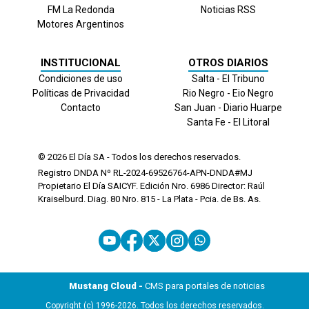
FM La Redonda
Noticias RSS
Motores Argentinos
INSTITUCIONAL
OTROS DIARIOS
Condiciones de uso
Salta - El Tribuno
Políticas de Privacidad
Rio Negro - Eio Negro
Contacto
San Juan - Diario Huarpe
Santa Fe - El Litoral
© 2026
El Día
SA - Todos los derechos reservados.
Registro DNDA Nº RL-2024-69526764-APN-DNDA#MJ
Propietario El Día SAICYF. Edición Nro.
6986
Director: Raúl
Kraiselburd. Diag. 80 Nro. 815 - La Plata - Pcia. de Bs. As.
Mustang Cloud -
CMS para portales de noticias
Copyright (c) 1996-2026. Todos los derechos reservados.