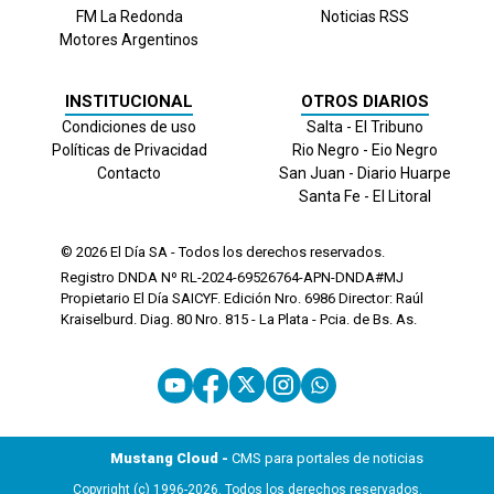
FM La Redonda
Noticias RSS
Motores Argentinos
INSTITUCIONAL
OTROS DIARIOS
Condiciones de uso
Salta - El Tribuno
Políticas de Privacidad
Rio Negro - Eio Negro
Contacto
San Juan - Diario Huarpe
Santa Fe - El Litoral
© 2026
El Día
SA - Todos los derechos reservados.
Registro DNDA Nº RL-2024-69526764-APN-DNDA#MJ
Propietario El Día SAICYF. Edición Nro.
6986
Director: Raúl
Kraiselburd. Diag. 80 Nro. 815 - La Plata - Pcia. de Bs. As.
Mustang Cloud -
CMS para portales de noticias
Copyright (c) 1996-2026. Todos los derechos reservados.