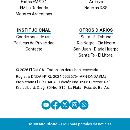
Exitos FM 99.1
Archivo
FM La Redonda
Noticias RSS
Motores Argentinos
INSTITUCIONAL
OTROS DIARIOS
Condiciones de uso
Salta - El Tribuno
Políticas de Privacidad
Rio Negro - Eio Negro
Contacto
San Juan - Diario Huarpe
Santa Fe - El Litoral
© 2026
El Día
SA - Todos los derechos reservados.
Registro DNDA Nº RL-2024-69526764-APN-DNDA#MJ
Propietario El Día SAICYF. Edición Nro.
6986
Director: Raúl
Kraiselburd. Diag. 80 Nro. 815 - La Plata - Pcia. de Bs. As.
Mustang Cloud -
CMS para portales de noticias