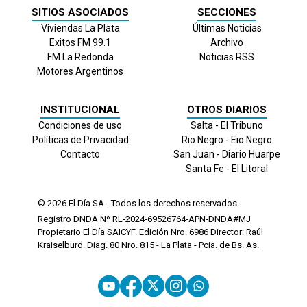
SITIOS ASOCIADOS
SECCIONES
Viviendas La Plata
Últimas Noticias
Exitos FM 99.1
Archivo
FM La Redonda
Noticias RSS
Motores Argentinos
INSTITUCIONAL
OTROS DIARIOS
Condiciones de uso
Salta - El Tribuno
Políticas de Privacidad
Rio Negro - Eio Negro
Contacto
San Juan - Diario Huarpe
Santa Fe - El Litoral
© 2026
El Día
SA - Todos los derechos reservados.
Registro DNDA Nº RL-2024-69526764-APN-DNDA#MJ
Propietario El Día SAICYF. Edición Nro.
6986
Director: Raúl
Kraiselburd. Diag. 80 Nro. 815 - La Plata - Pcia. de Bs. As.